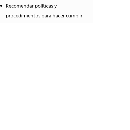
Recomendar políticas y
procedimientos para hacer cumplir
el proceso.
Apoyar a la empresa en la gestión
del cambio.
© 2020. All Rights Reserved. COU Consulting Firm LLC.
28204 SW 168th CT, Homestead, FL 33030